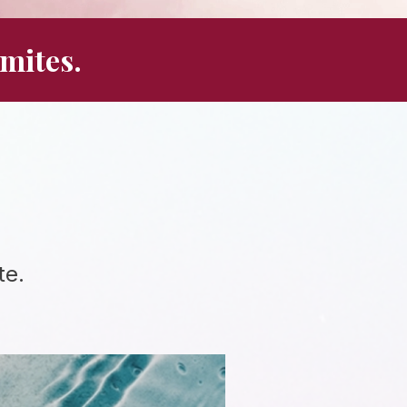
mites.
te.