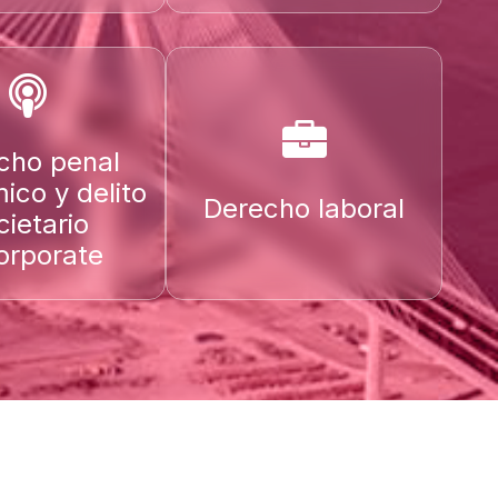
cho penal
ico y delito
Derecho laboral
cietario
orporate