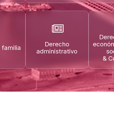
Dere
Derecho
económ
familia
administrativo
so
& C