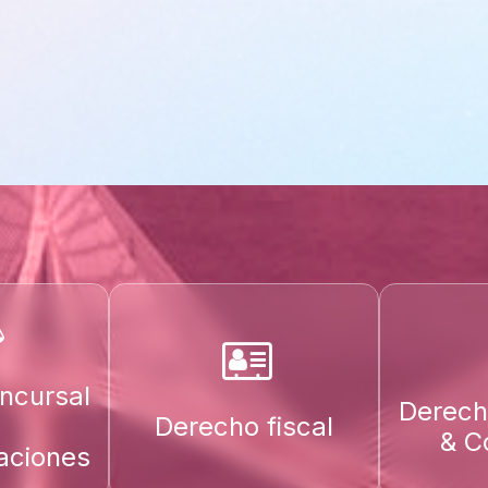
ncursal
Derech
Derecho fiscal
& C
aciones